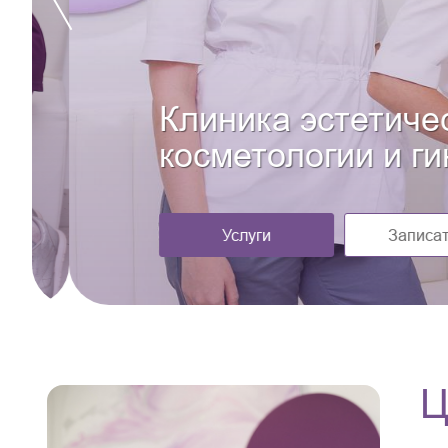
Клиника эстетическ
косметологии и гин
Услуги
Записаться
Ц