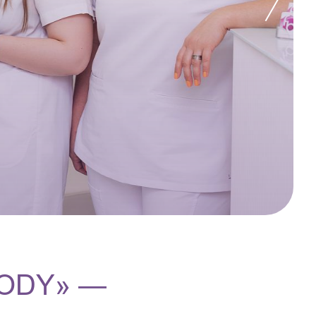
BODY» —