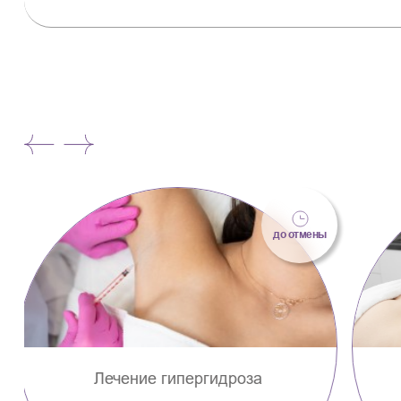
до отмены
Идеальный силуэт