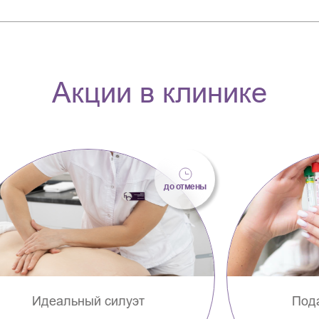
Акции в клинике
до отмены
Подарок иммунитету
Опци