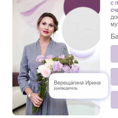
с 
сч
до
му
Ба
Верещагина Ирина
руководитель