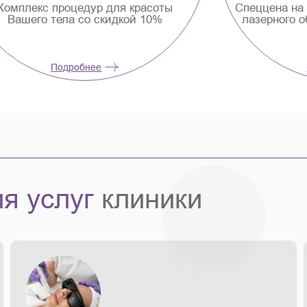
еццена на процедуру внутривенного
Нам очень 
азерного облучения крови (ВЛОК) -
нас своим 
700 руб.
под
Подробнее
я услуг
клиники