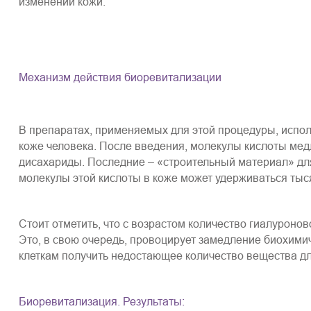
изменений кожи.
Механизм действия биоревитализации
В препаратах, применяемых для этой процедуры, испол
коже человека. После введения, молекулы кислоты медл
дисахариды. Последние – «строительный материал» для
молекулы этой кислоты в коже может удерживаться тыс
Стоит отметить, что с возрастом количество гиалурон
Это, в свою очередь, провоцирует замедление биохимич
клеткам получить недостающее количество вещества д
Биоревитализация. Результаты: