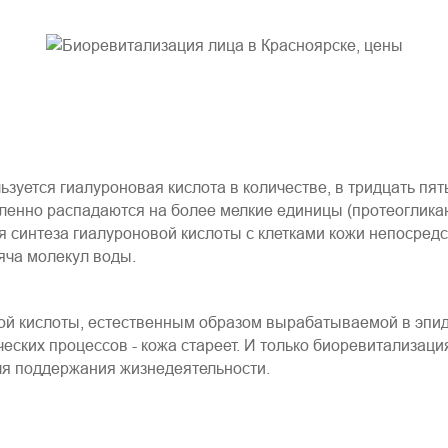
ьзуется гиалуроновая кислота в количестве, в тридцать п
енно распадаются на более мелкие единицы (протеогликан и
 синтеза гиалуроновой кислоты с клетками кожи непосредс
яча молекул воды.
овой кислоты, естественным образом вырабатываемой в эпи
еских процессов - кожа стареет. И только биоревитализаци
ля поддержания жизнедеятельности.