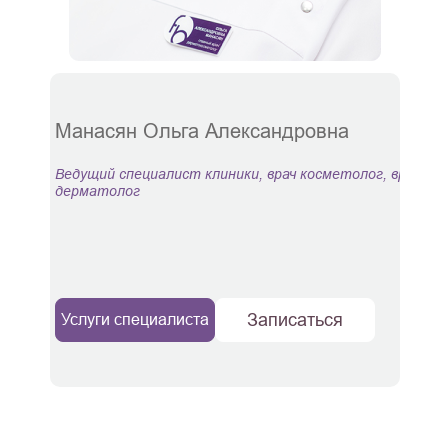
Манасян Ольга Александровна
Ведущий специалист клиники, врач косметолог, врач
дерматолог
Андр
Врач 
Записаться
Услуги специалиста
Услу