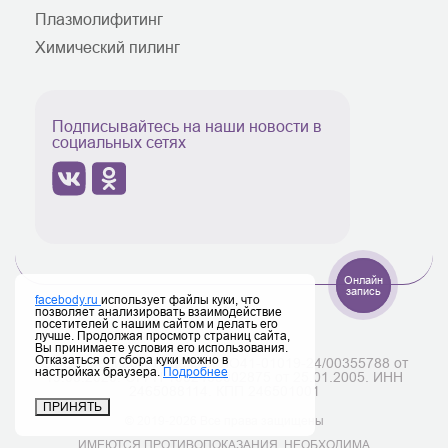
Плазмолифитинг
Химический пилинг
Подписывайтесь на наши новости в
социальных сетях
Онлайн
запись
facebody.ru
использует файлы куки, что
позволяет анализировать взаимодействие
посетителей с нашим сайтом и делать его
лучше. Продолжая просмотр страниц сайта,
Вы принимаете условия его использования.
Отказаться от сбора куки можно в
ООО «Медиас», Лицензия ЛО41-01019-24/00355788 от
настройках браузера.
Подробнее
19.08.2020. ОГРН 1052465002875 от 25.01.2005. ИНН
2465088114. КПП 246501001
ПРИНЯТЬ
© 2019-2026 Все права защищены
ИМЕЮТСЯ ПРОТИВОПОКАЗАНИЯ. НЕОБХОДИМА